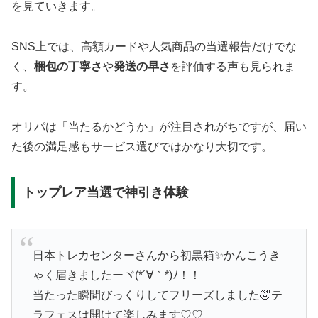
を見ていきます。
SNS上では、高額カードや人気商品の当選報告だけでな
く、
梱包の丁寧さ
や
発送の早さ
を評価する声も見られま
す。
オリパは「当たるかどうか」が注目されがちですが、届い
た後の満足感もサービス選びではかなり大切です。
トップレア当選で神引き体験
日本トレカセンターさんから初黒箱✨️かんこうき
ゃく届きましたーヾ(*´∀｀*)ﾉ！！
当たった瞬間びっくりしてフリーズしました🤣テ
ラフェスは開けて楽しみます♡♡