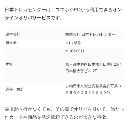
日本トレカセンターは、スマホやPCから利用できる
オン
ラインオリパサービス
です。
運営会社
株式会社 日本トレカセンター
担当者
大山 敏浩
〒103-0011
本社
東京都中央区日本橋大伝馬町13-7
日本橋大富ビル 2F
古物商東京都公安委員会許可第３
資格・免許
０５５０２３１９０４０号
実店舗へ行かなくても、その場でオリパを引いて、当たっ
たカードや商品を発送依頼できるのが大きな特徴。