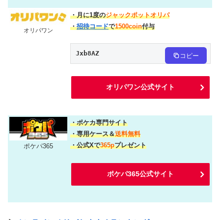
・月に1度の
ジャックポットオリパ
・
招待コード
で
1500coin
付与
オリパワン
Jxb8AZ
コピー
オリパワン公式サイト
・ポケカ専門サイト
・専用ケース＆
送料無料
・公式Xで
365p
プレゼント
ポケパ365
ポケパ365公式サイト