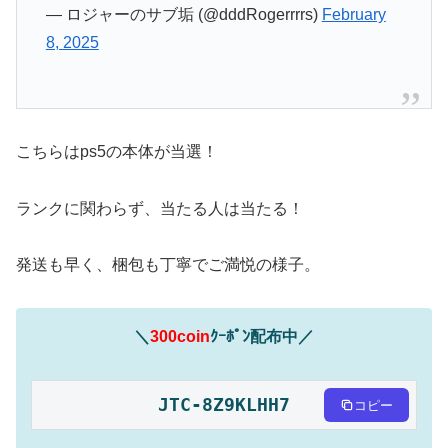
— ロジャーのサブ垢 (@dddRogerrrrs)
February
8, 2025
こちらはps5の本体が当選！
ランクに関わらず、当たる人は当たる！
発送も早く、梱包も丁寧でご満悦の様子。
＼
300coin
ｸｰﾎﾟﾝ配布中／
JTC-8Z9KLHH7
コピー