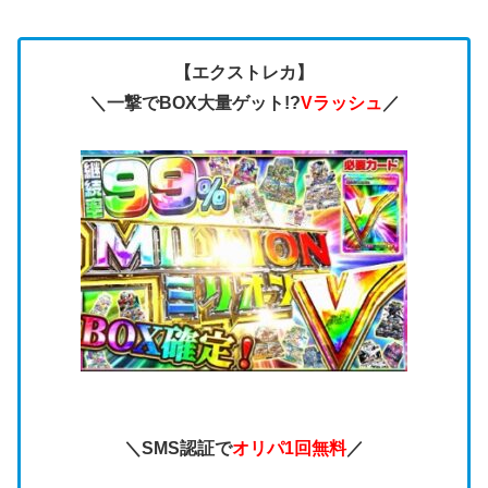
【エクストレカ】
＼一撃でBOX大量ゲット!?
Vラッシュ
／
＼SMS認証で
オリパ1回無料
／