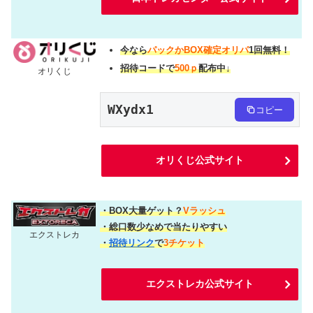
今なら
パックかBOX確定オリパ
1回無料！
招待コードで
500ｐ
配布中↓
オリくじ
WXydx1
コピー
オリくじ公式サイト
・BOX大量ゲット？
Vラッシュ
・総口数少なめで当たりやすい
エクストレカ
・
招待リンク
で
3チケット
エクストレカ公式サイト