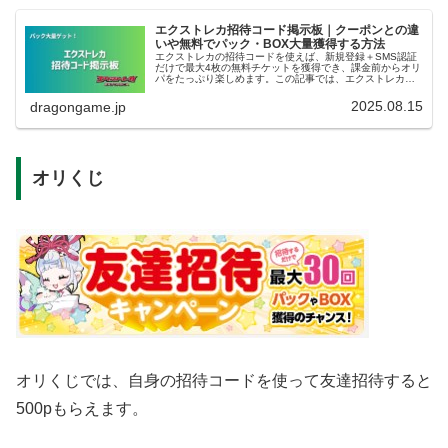
エクストレカ招待コード掲示板｜クーポンとの違
いや無料でパック・BOX大量獲得する方法
エクストレカの招待コードを使えば、新規登録＋SMS認証
だけで最大4枚の無料チケットを獲得でき、課金前からオリ
パをたっぷり楽しめます。この記事では、エクストレカ招
待コードの仕組み、使い方、初回特典の最大化方法、そし
て友達招待キャンペーンで大量...
2025.08.15
dragongame.jp
オリくじ
オリくじでは、自身の招待コードを使って友達招待すると
500pもらえます。