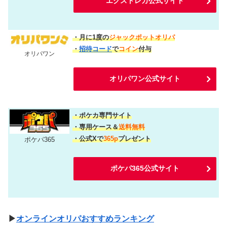
エクストレカ公式サイト
・月に1度の
ジャックポットオリパ
・
招待コード
で
コイン
付与
オリパワン
オリパワン公式サイト
・ポケカ専門サイト
・専用ケース＆
送料無料
・公式Xで
365p
プレゼント
ポケパ365
ポケパ365公式サイト
▶
オンラインオリパおすすめランキング