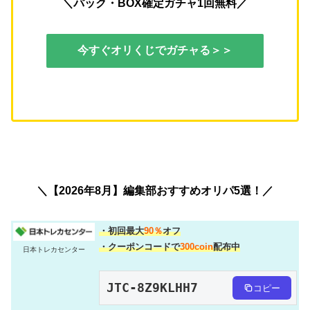
＼パック・BOX確定ガチャ1回無料／
今すぐオリくじでガチャる＞＞
＼【2026年8月】編集部おすすめオリパ5選！／
・初回最大
90％
オフ
・クーポンコードで
300coin
配布中
日本トレカセンター
JTC-8Z9KLHH7
コピー