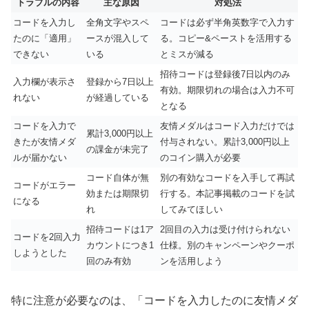
トラブルの内容
主な原因
対処法
コードを入力し
全角文字やスペ
コードは必ず半角英数字で入力す
たのに「適用」
ースが混入して
る。コピー&ペーストを活用する
できない
いる
とミスが減る
招待コードは登録後7日以内のみ
入力欄が表示さ
登録から7日以上
有効。期限切れの場合は入力不可
れない
が経過している
となる
コードを入力で
友情メダルはコード入力だけでは
累計3,000円以上
きたが友情メダ
付与されない。累計3,000円以上
の課金が未完了
ルが届かない
のコイン購入が必要
コード自体が無
別の有効なコードを入手して再試
コードがエラー
効または期限切
行する。本記事掲載のコードを試
になる
れ
してみてほしい
招待コードは1ア
2回目の入力は受け付けられない
コードを2回入力
カウントにつき1
仕様。別のキャンペーンやクーポ
しようとした
回のみ有効
ンを活用しよう
特に注意が必要なのは、「コードを入力したのに友情メダ