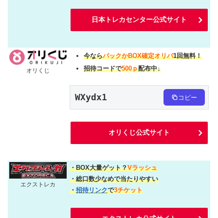
日本トレカセンター公式サイト
今なら
パックかBOX確定オリパ
1回無料！
招待コードで
500ｐ
配布中↓
オリくじ
WXydx1
コピー
オリくじ公式サイト
・BOX大量ゲット？
Vラッシュ
・総口数少なめで当たりやすい
エクストレカ
・
招待リンク
で
3チケット