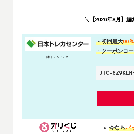
＼【2026年8月】
・初回最大
90
・クーポンコー
日本トレカセンター
JTC-8Z9KLH
今なら
パ