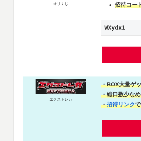
オリくじ
招待コー
WXydx1
・BOX大量ゲ
・総口数少なめ
エクストレカ
・
招待リンク
で