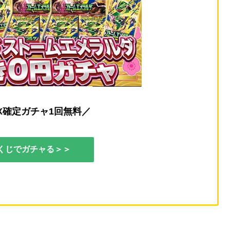
X確定ガチャ1回無料／
くじでガチャる＞＞