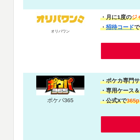
・月に1度の
ジ
・
招待コード
で
オリパワン
・ポケカ専門サ
・専用ケース＆
ポケパ365
・公式Xで
365p