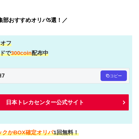
編集部おすすめオリパ5選！／
％
オフ
ドで
300coin
配布中
H7
コピー
日本トレカセンター公式サイト
ックかBOX確定オリパ
1回無料！