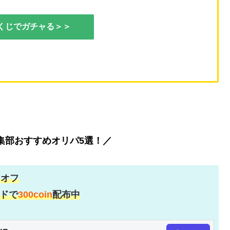
くじでガチャる＞＞
編集部おすすめオリパ5選！／
％
オフ
ドで
300coin
配布中