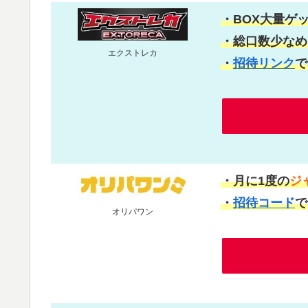
・BOX大量ゲ
・総口数少なめ
エクストレカ
・
招待リンク
で
・月に1度の
ジ
・
招待コード
で
オリパワン