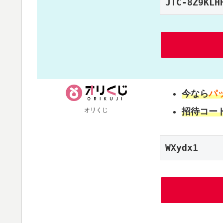
JTC-8Z9KLH
今なら
パ
オリくじ
招待コー
WXydx1