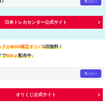
H7
コピー
日本トレカセンター公式サイト
ックかBOX確定オリパ
1回無料！
ドで
500ｐ
配布中↓
コピー
オリくじ公式サイト