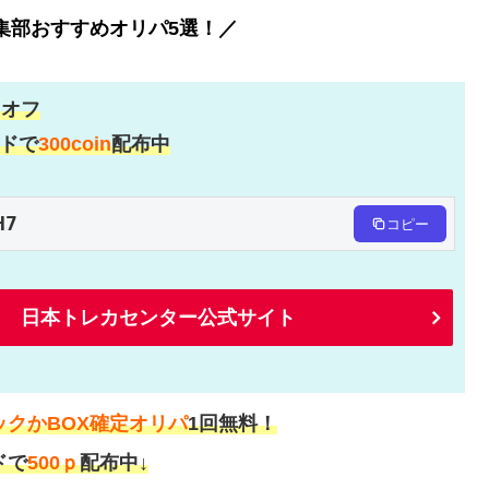
編集部おすすめオリパ5選！／
％
オフ
ドで
300coin
配布中
H7
コピー
日本トレカセンター公式サイト
ックかBOX確定オリパ
1回無料！
ドで
500ｐ
配布中↓