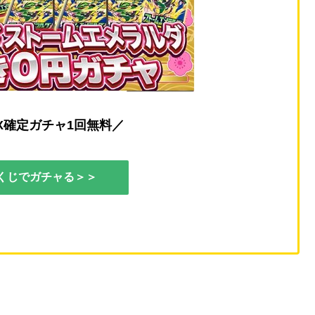
X確定ガチャ1回無料／
くじでガチャる＞＞