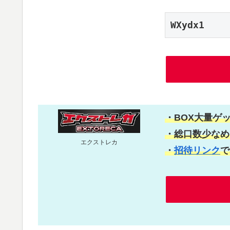
WXydx1
・BOX大量ゲ
・総口数少なめ
エクストレカ
・
招待リンク
で