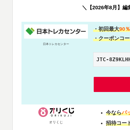
＼【2026年8月】
・初回最大
90
・クーポンコー
日本トレカセンター
JTC-8Z9KLH
今なら
パ
オリくじ
招待コー