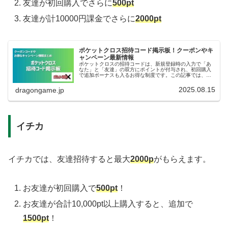
友達が初回購入でさらに
500pt
友達が計10000円課金でさらに
2000pt
ポケットクロス招待コード掲示板！クーポンやキ
ャンペーン最新情報
ポケットクロスの招待コードは、新規登録時の入力で「あ
なた」と「友達」の双方にポイントが付与され、初回購入
で追加ボーナスも入るお得な制度です。この記事では、招
待コードの特典内容・入力手順・有効期限・注意点まで、
ポイント獲得を最大化する方法を解...
2025.08.15
dragongame.jp
イチカ
イチカでは、友達招待すると最大
2000p
がもらえます。
お友達が初回購入で
500pt
！
お友達が合計10,000pt以上購入すると、追加で
1500pt
！