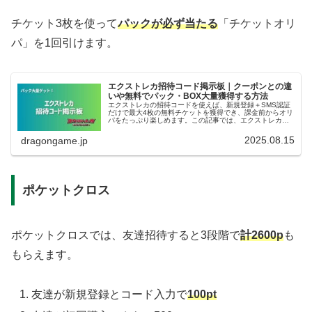
チケット3枚を使って
パックが必ず当たる
「チケットオリ
パ」を1回引けます。
エクストレカ招待コード掲示板｜クーポンとの違
いや無料でパック・BOX大量獲得する方法
エクストレカの招待コードを使えば、新規登録＋SMS認証
だけで最大4枚の無料チケットを獲得でき、課金前からオリ
パをたっぷり楽しめます。この記事では、エクストレカ招
待コードの仕組み、使い方、初回特典の最大化方法、そし
て友達招待キャンペーンで大量...
2025.08.15
dragongame.jp
ポケットクロス
ポケットクロスでは、友達招待すると3段階で
計2600p
も
もらえます。
友達が新規登録とコード入力で
100pt