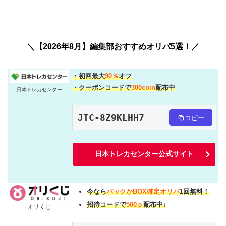
＼【2026年8月】編集部おすすめオリパ5選！／
・初回最大
90％
オフ
・クーポンコードで
300coin
配布中
日本トレカセンター
JTC-8Z9KLHH7
コピー
日本トレカセンター公式サイト
今なら
パックかBOX確定オリパ
1回無料！
招待コードで
500ｐ
配布中↓
オリくじ