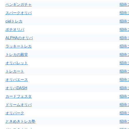
ペンギンガチャ
招待
スパークオリパ
招待
cielトレカ
招待
ポチオリパ
招待
ALPHAのオリパ
招待
ラッキートレカ
招待
トレカの殿堂
招待
オリパレット
招待
トレカート
招待
オリパエース
招待
オリパDASH
招待
カードフェスタ
招待
ドリームオリパ
招待
オリパーク
招待
ときめきトレカ塾
招待