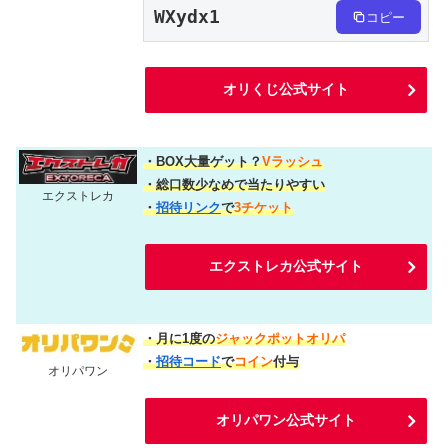
WXydx1
コピー
オリくじ公式サイト
・BOX大量ゲット？
Vラッシュ
・総口数少なめで当たりやすい
エクストレカ
・
招待リンク
で
3チケット
エクストレカ公式サイト
・月に1度の
ジャックポットオリパ
・
招待コード
で
コイン
付与
オリパワン
オリパワン公式サイト