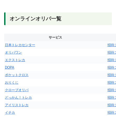
オンラインオリパ一覧
サービス
日本トレカセンター
招待
オリパワン
招待
エクストレカ
招待
DOPA
招待
ポケットクロス
招待
おりくじ
招待
クローブオリパ
招待
どっかん！トレカ
招待
アイリストレカ
招待
イチカ
招待