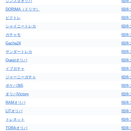
ジンスタオリパ
招待
DORIMA（ドリマ）
招待
ビクトレ
招待
シャイニートレカ
招待
ガチャモ
招待
Gacha24
招待
サンダートレカ
招待
Questオリパ
招待
イブガチャ
招待
ジャーニーガチャ
招待
ポケパ365
招待
オリパVictory
招待
RAMオリパ
招待
LITオリパ
招待
トレネット
招待
TORAオリパ
招待