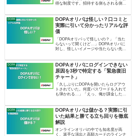
得な制度です。招待する側もされる側も
ポイントがもらえるため、実質的に初回
から多くのオリパを回せます。この記事
では、招待コードの入手方法・使い方・
DOPAオリパは怪しい？口コミと
DOPA
初回特典の取り方・友達...
実際に引いて分かったリアルな評
価
「DOPAオリパって怪しいの？」「当た
らないって聞くけど…」DOPAオリパに
対し、怪しいイメージや当たらない先入
観を持っている方もいるはず。結論から
言うと、当たる人は当たる。今回は、怪
しいと言われる理由に加えて、口コミと
DOPAオリパにログインできない
DOPA
実際に引いてみた結果...
原因を3秒で特定する「緊急復旧
チャート」
「久しぶりにDOPAを開いたらログアウ
トされていた。何度パスワードを入れて
も弾かれる…」「えっ、俺が課金した
5000ポイントはどうなるの？ まさかBAN
された？」スマホの画面を見つめなが
ら、血の気が引くような思いをしていま
DOPAオリパは儲かる？実際に引
DOPA
せんか？ その焦り...
いた結果と勝てる立ち回りを徹底
解説
オンラインオリパの中でも知名度が高
く、派手な演出と高額カードのラインナ