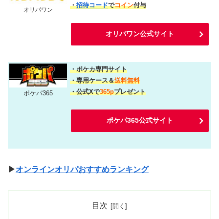
・
招待コード
で
コイン
付与
オリパワン
オリパワン公式サイト
・ポケカ専門サイト
・専用ケース＆
送料無料
・公式Xで
365p
プレゼント
ポケパ365
ポケパ365公式サイト
▶
オンラインオリパおすすめランキング
目次