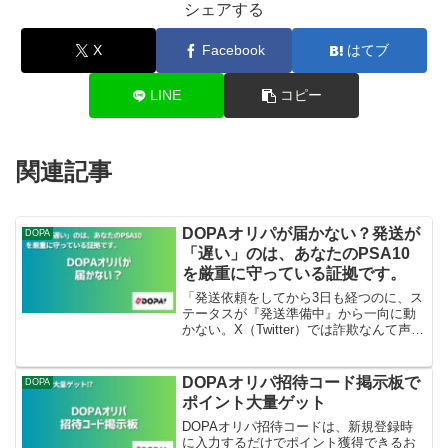
シェアする
X
Facebook
はてブ
LINE
コピー
関連記事
DOPAオリパが届かない？発送が
DOPA
「遅い」のは、あなたのPSA10
を厳重に守っている証拠です。
「発送依頼をしてから3日も経つのに、ス
テータスが『発送準備中』から一向に動
かない。X（Twitter）では詐欺なんて声も
あるし、もしかして俺のPSA10、無かっ
たことにされるんじゃ…？」せっかく当
てた高額カードが手元に来ない不安、痛
DOPAオリパ招待コード掲示板で
DOPA
いほど分...
ポイント大量ゲット
DOPAオリパ招待コードは、新規登録時
に入力するだけでポイント獲得できるお