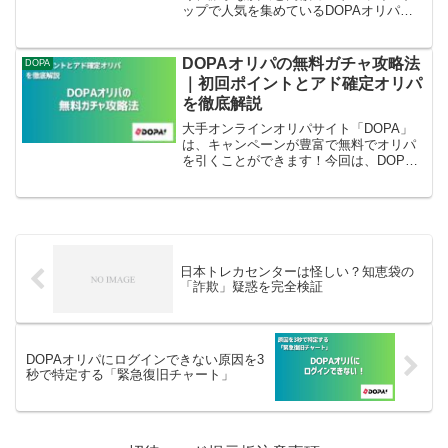
ップで人気を集めているDOPAオリパ。
「本当に儲かるの？」「当たらないって
聞くけど実際どうなの？」と疑問を持っ
ている人も多いはず。この記事では、
DOPAオリパの無料ガチャ攻略法
DOPA
DOPAオリパが儲かると言...
｜初回ポイントとアド確定オリパ
を徹底解説
大手オンラインオリパサイト「DOPA」
は、キャンペーンが豊富で無料でオリパ
を引くことができます！今回は、DOPA
オリパで無料ガチャを引く具体的な方法
をご紹介。実際に引いたリアルな声もお
届けするので、初めてオリパサイトを利
用する方も少しかじっ...
日本トレカセンターは怪しい？知恵袋の
「詐欺」疑惑を完全検証
DOPAオリパにログインできない原因を3
秒で特定する「緊急復旧チャート」