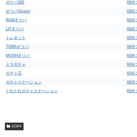
ポケパ365
招待
オリパVictory
招待
RAMオリパ
招待
LITオリパ
招待
トレネット
招待
TORAオリパ
招待
MOSHオリパ
招待
ミラガチャ
招待
ガチャ王
招待
ガチャステーション
招待
とれとれガチャステーション
招待
DOPA