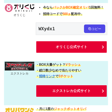
今なら
パックかBOX確定オリパ
1回無料！
招待コードで
500ｐ
配布中↓
オリくじ
WXydx1
コピー
オリくじ公式サイト
・BOX大量ゲット？
Vラッシュ
・総口数少なめで当たりやすい
エクストレカ
・
招待リンク
で
3チケット
エクストレカ公式サイト
・月に1度の
ジャックポットオリパ