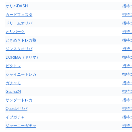
オリパDASH
招待
カードフェスタ
招待
ドリームオリパ
招待
オリパーク
招待
ときめきトレカ塾
招待
ジンスタオリパ
招待
DORIMA（ドリマ）
招待
ビクトレ
招待
シャイニートレカ
招待
ガチャモ
招待
Gacha24
招待
サンダートレカ
招待
Questオリパ
招待
イブガチャ
招待
ジャーニーガチャ
招待