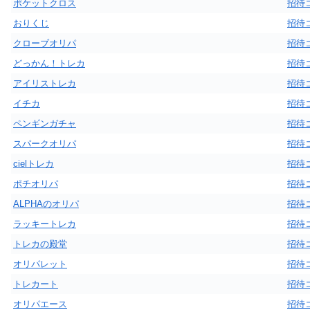
ポケットクロス
招待
おりくじ
招待
クローブオリパ
招待
どっかん！トレカ
招待
アイリストレカ
招待
イチカ
招待
ペンギンガチャ
招待
スパークオリパ
招待
cielトレカ
招待
ポチオリパ
招待
ALPHAのオリパ
招待
ラッキートレカ
招待
トレカの殿堂
招待
オリパレット
招待
トレカート
招待
オリパエース
招待