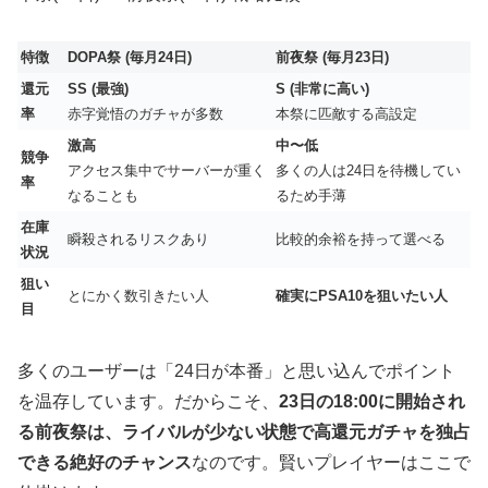
特徴
DOPA祭 (毎月24日)
前夜祭 (毎月23日)
還元
SS (最強)
S (非常に高い)
率
赤字覚悟のガチャが多数
本祭に匹敵する高設定
激高
中〜低
競争
アクセス集中でサーバーが重く
多くの人は24日を待機してい
率
なることも
るため手薄
在庫
瞬殺されるリスクあり
比較的余裕を持って選べる
状況
狙い
とにかく数引きたい人
確実にPSA10を狙いたい人
目
多くのユーザーは「24日が本番」と思い込んでポイント
を温存しています。だからこそ、
23日の18:00に開始され
る前夜祭は、ライバルが少ない状態で高還元ガチャを独占
できる絶好のチャンス
なのです。賢いプレイヤーはここで