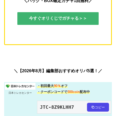
＼パック・BOX確定ガチャ1回無料／
今すぐオリくじでガチャる＞＞
＼【2026年8月】編集部おすすめオリパ5選！／
・初回最大
90％
オフ
・クーポンコードで
300coin
配布中
日本トレカセンター
JTC-8Z9KLHH7
コピー