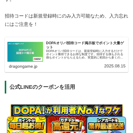
招待コードは新規登録時にのみ入力可能なため、入力忘れ
にはご注意を！
DOPAオリパ招待コード掲示板でポイント大量ゲ
ット
DOPAオリパ招待コードは、新規登録時に入力するだけで
ポイント獲得できるお得な制度です。招待する側もされる
側もポイントがもらえるため、実質的に初回から多くのオ
リパを回せます。この記事では、招待コードの入手方法・
使い方・初回特典の取り方・友達...
2025.08.15
dragongame.jp
公式LINEのクーポンを活用