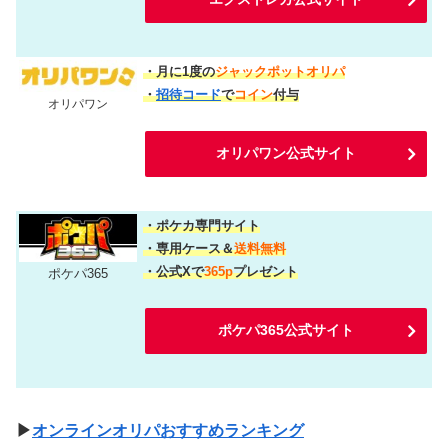
・月に1度の
ジャックポットオリパ
・
招待コード
で
コイン
付与
オリパワン
オリパワン公式サイト
・ポケカ専門サイト
・専用ケース＆
送料無料
・公式Xで
365p
プレゼント
ポケパ365
ポケパ365公式サイト
▶
オンラインオリパおすすめランキング