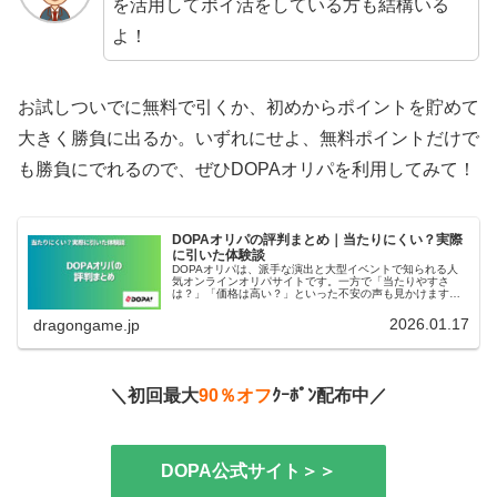
を活用してポイ活をしている方も結構いる
よ！
お試しついでに無料で引くか、初めからポイントを貯めて
大きく勝負に出るか。いずれにせよ、無料ポイントだけで
も勝負にでれるので、ぜひDOPAオリパを利用してみて！
DOPAオリパの評判まとめ｜当たりにくい？実際
に引いた体験談
DOPAオリパは、派手な演出と大型イベントで知られる人
気オンラインオリパサイトです。一方で「当たりやすさ
は？」「価格は高い？」といった不安の声も見かけます。
本記事では、X上での口コミ調査と実体験をもとに、DOPA
オリパの特徴・評判・注意点ま...
2026.01.17
dragongame.jp
＼初回最大
90％オフ
ｸｰﾎﾟﾝ配布中／
DOPA公式サイト＞＞