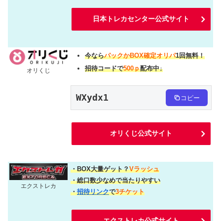
日本トレカセンター公式サイト
今なら
パックかBOX確定オリパ
1回無料！
招待コードで
500ｐ
配布中↓
オリくじ
WXydx1
コピー
オリくじ公式サイト
・BOX大量ゲット？
Vラッシュ
・総口数少なめで当たりやすい
エクストレカ
・
招待リンク
で
3チケット
エクストレカ公式サイト