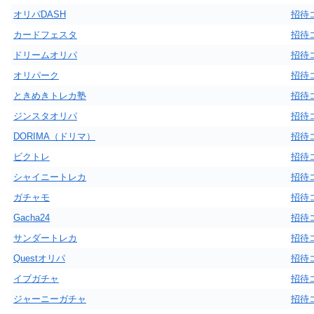
オリパDASH
招待
カードフェスタ
招待
ドリームオリパ
招待
オリパーク
招待
ときめきトレカ塾
招待
ジンスタオリパ
招待
DORIMA（ドリマ）
招待
ビクトレ
招待
シャイニートレカ
招待
ガチャモ
招待
Gacha24
招待
サンダートレカ
招待
Questオリパ
招待
イブガチャ
招待
ジャーニーガチャ
招待