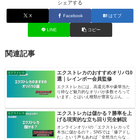
シェアする
X
Facebook
はてブ
LINE
コピー
関連記事
エクストレカのおすすめオリパ10
エクストレカ
選｜レインボー会員監修
エクストレカには、高還元率や豪華当た
り枠など魅力的なオリパが多数そろって
います。とはいえ種類が豊富なぶん、
「どれを選べば当たりやすいのか」「ど
のオリパがコスパが良いのか」と迷う人
も多いはず。本記事では、レインボー会
エクストレカは儲かる？勝率を上
エクストレカ
員の視点から“引く価値のあ...
げる現実的な立ち回り完全解説
オンラインオリパの「エクストレカって
本当に儲かるの？」SNSでは「爆アドし
た」という声もあれば「全然当たらな