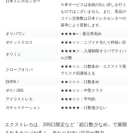
日本トレカセンター
※本サービスは金銭の払い戻しを行う
ものではございません。また、景品の
コイン交換数は日本トレカセンターの
基準により変動します。
オリパワン
★★★★⭐︎：還元率高め
ポケットクロス
★★★☆☆：ニブイチ当たり枠狙い目
★★★★☆：入場制限オリパでライバ
オリくじ
ル少数
★★★☆☆：口数多め・エクストラ賞
クローブオリパ
でリスク回避狙える
DOPA！
★★☆☆☆：口数多め
ポケパ365
★★★☆☆：中堅クラス
アイリストレカ
★★★☆☆：平均的
ガチャステーション
★★★★★：口数激少ない
エクストレカは、200口限定など「総口数少なめ」で展開
されるオリパが多く、当たりやすい設定が魅力。