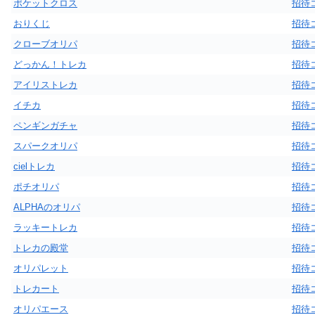
ポケットクロス
招待
おりくじ
招待
クローブオリパ
招待
どっかん！トレカ
招待
アイリストレカ
招待
イチカ
招待
ペンギンガチャ
招待
スパークオリパ
招待
cielトレカ
招待
ポチオリパ
招待
ALPHAのオリパ
招待
ラッキートレカ
招待
トレカの殿堂
招待
オリパレット
招待
トレカート
招待
オリパエース
招待