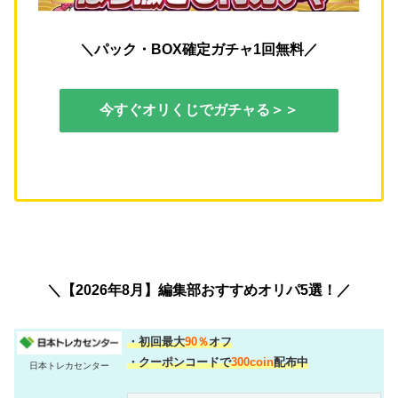
＼パック・BOX確定ガチャ1回無料／
今すぐオリくじでガチャる＞＞
＼【2026年8月】編集部おすすめオリパ5選！／
・初回最大
90％
オフ
・クーポンコードで
300coin
配布中
日本トレカセンター