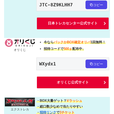
JTC-8Z9KLHH7
コピー
日本トレカセンター公式サイト
今なら
パックかBOX確定オリパ
1回無料！
招待コードで
500ｐ
配布中↓
オリくじ
WXydx1
コピー
オリくじ公式サイト
・BOX大量ゲット？
Vラッシュ
・総口数少なめで当たりやすい
エクストレカ
・
招待リンク
で
3チケット