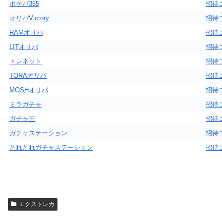
ポケパ365
招待
オリパVictory
招待
RAMオリパ
招待
LITオリパ
招待
トレネット
招待
TORAオリパ
招待
MOSHオリパ
招待
ミラガチャ
招待
ガチャ王
招待
ガチャステーション
招待
とれとれガチャステーション
招待
エクストレカ