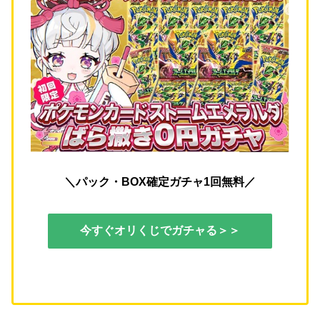
＼パック・BOX確定ガチャ1回無料／
今すぐオリくじでガチャる＞＞