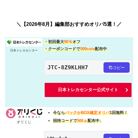
＼【2026年8月】編集部おすすめオリパ5選！／
・初回最大
90％
オフ
・クーポンコードで
300coin
配布中
日本トレカセンター
JTC-8Z9KLHH7
コピー
日本トレカセンター公式サイト
今なら
パックかBOX確定オリパ
1回無料！
招待コードで
500ｐ
配布中↓
オリくじ