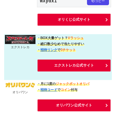
WXydx1
コピー
オリくじ公式サイト
・BOX大量ゲット？
Vラッシュ
・総口数少なめで当たりやすい
エクストレカ
・
招待リンク
で
3チケット
エクストレカ公式サイト
・月に1度の
ジャックポットオリパ
・
招待コード
で
コイン
付与
オリパワン
オリパワン公式サイト