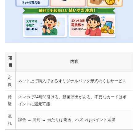
項
内容
目
定
ネット上で購入できるオリジナルパック形式のくじサービス
義
特
スマホで24時間引ける、動画演出がある、不要なカードはポ
徴
イントに還元可能
流
課金 → 開封 → 当たりは発送、ハズレはポイント返還
れ