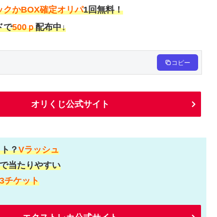
ックかBOX確定オリパ
1回無料！
ドで
500ｐ
配布中↓
コピー
オリくじ公式サイト
ット？
Vラッシュ
で当たりやすい
3チケット