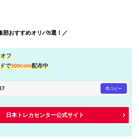
編集部おすすめオリパ5選！／
％
オフ
ドで
300coin
配布中
H7
コピー
日本トレカセンター公式サイト