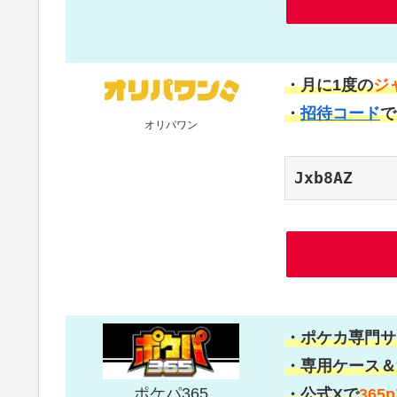
・月に1度の
ジ
・
招待コード
で
オリパワン
Jxb8AZ
・ポケカ専門サ
・専用ケース＆
ポケパ365
・公式Xで
365p