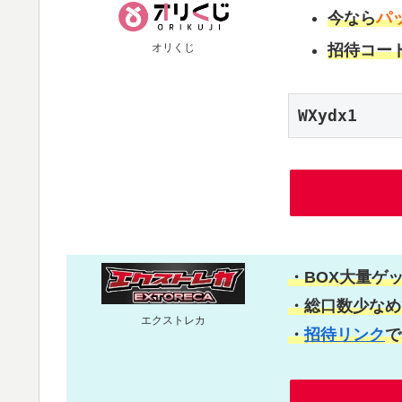
今なら
パ
オリくじ
招待コー
WXydx1
・BOX大量ゲ
・総口数少なめ
エクストレカ
・
招待リンク
で