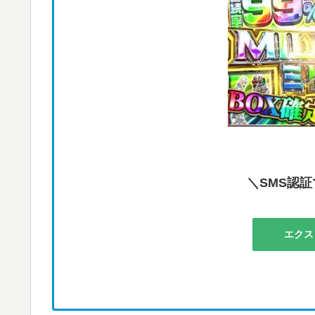
＼SMS認証
エクス