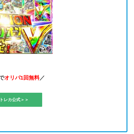
で
オリパ1回無料
／
トレカ公式＞＞