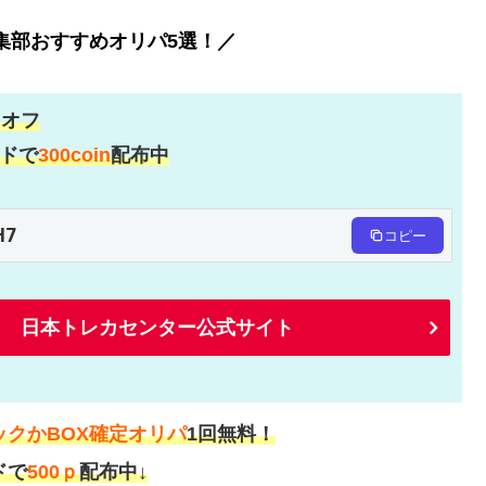
編集部おすすめオリパ5選！／
％
オフ
ドで
300coin
配布中
H7
コピー
日本トレカセンター公式サイト
ックかBOX確定オリパ
1回無料！
ドで
500ｐ
配布中↓