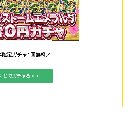
X確定ガチャ1回無料／
くじでガチャる＞＞