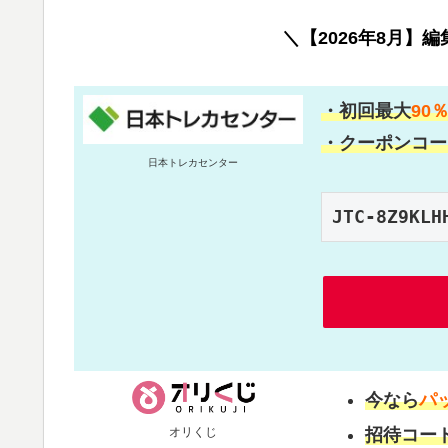
＼【2026年8月】
・初回最大
90
・クーポンコー
日本トレカセンター
JTC-8Z9KLH
今なら
パ
オリくじ
招待コー