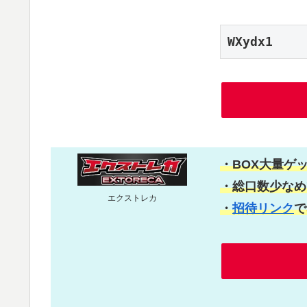
WXydx1
・BOX大量ゲ
・総口数少なめ
エクストレカ
・
招待リンク
で